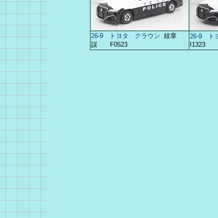
26-9 トヨタ クラウン
紋章
26-9 
誤 F0523
I1323